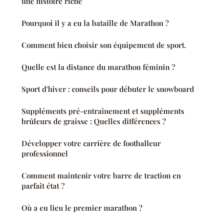
une histoire riche
Pourquoi il y a eu la bataille de Marathon ?
Comment bien choisir son équipement de sport.
Quelle est la distance du marathon féminin ?
Sport d'hiver : conseils pour débuter le snowboard
Suppléments pré-entraînement et suppléments
brûleurs de graisse : Quelles différences ?
Développer votre carrière de footballeur
professionnel
Comment maintenir votre barre de traction en
parfait état ?
Où a eu lieu le premier marathon ?