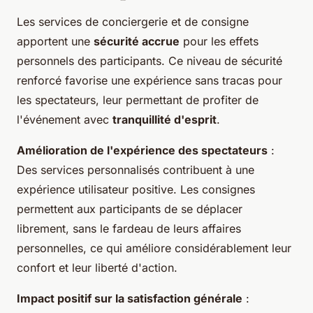
Les services de conciergerie et de consigne
apportent une
sécurité accrue
pour les effets
personnels des participants. Ce niveau de sécurité
renforcé favorise une expérience sans tracas pour
les spectateurs, leur permettant de profiter de
l'événement avec
tranquillité d'esprit
.
Amélioration de l'expérience des spectateurs
:
Des services personnalisés contribuent à une
expérience utilisateur positive. Les consignes
permettent aux participants de se déplacer
librement, sans le fardeau de leurs affaires
personnelles, ce qui améliore considérablement leur
confort et leur liberté d'action.
Impact positif sur la satisfaction générale
: