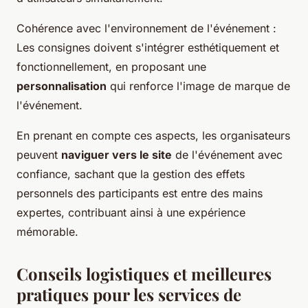
Cohérence avec l'environnement de l'événement :
Les consignes doivent s'intégrer esthétiquement et
fonctionnellement, en proposant une
personnalisation
qui renforce l'image de marque de
l'événement.
En prenant en compte ces aspects, les organisateurs
peuvent
naviguer vers le site
de l'événement avec
confiance, sachant que la gestion des effets
personnels des participants est entre des mains
expertes, contribuant ainsi à une expérience
mémorable.
Conseils logistiques et meilleures
pratiques pour les services de