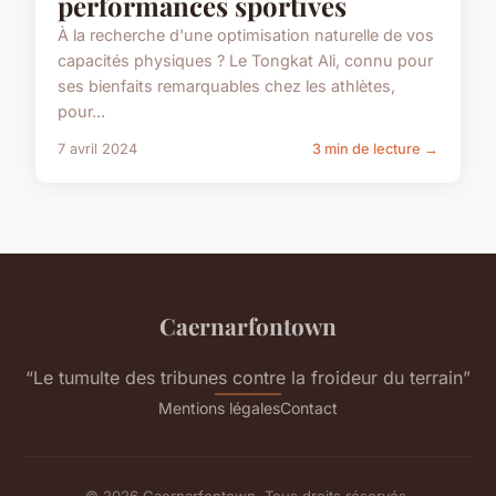
performances sportives
À la recherche d'une optimisation naturelle de vos
capacités physiques ? Le Tongkat Ali, connu pour
ses bienfaits remarquables chez les athlètes,
pour...
7 avril 2024
3 min de lecture →
Caernarfontown
“Le tumulte des tribunes contre la froideur du terrain”
Mentions légales
Contact
© 2026 Caernarfontown. Tous droits réservés.