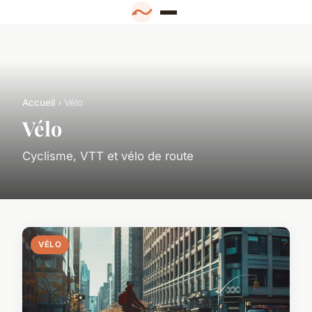
Accueil
› Vélo
Vélo
Cyclisme, VTT et vélo de route
VÉLO