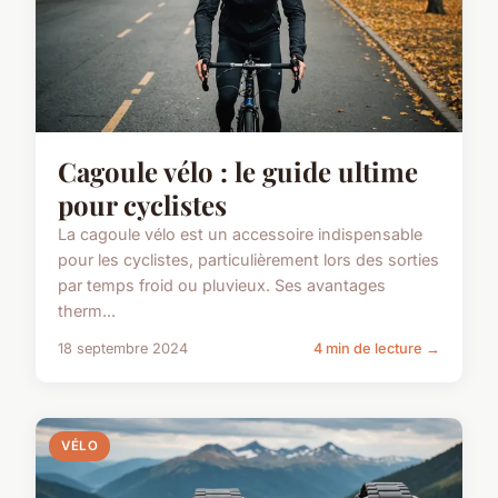
Cagoule vélo : le guide ultime
pour cyclistes
La cagoule vélo est un accessoire indispensable
pour les cyclistes, particulièrement lors des sorties
par temps froid ou pluvieux. Ses avantages
therm...
18 septembre 2024
4 min de lecture →
VÉLO