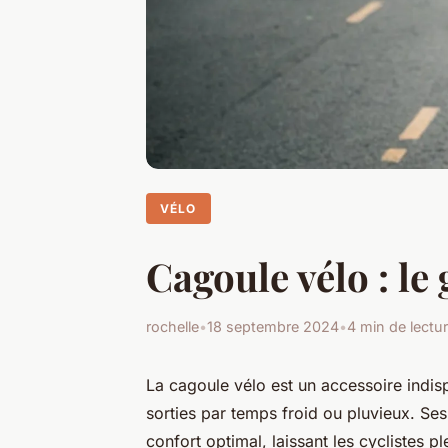
VÉLO
Cagoule vélo : le
rochelle
•
18 septembre 2024
•
4 min de lectu
La cagoule vélo est un accessoire indisp
sorties par temps froid ou pluvieux. Se
confort optimal, laissant les cyclistes 