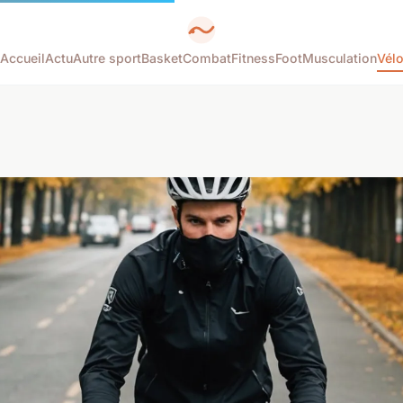
Accueil
Actu
Autre sport
Basket
Combat
Fitness
Foot
Musculation
Vél