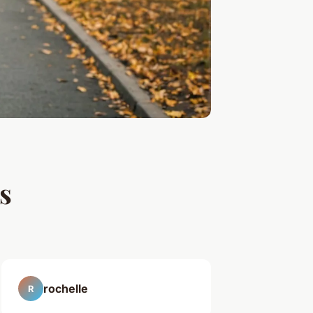
s
rochelle
R