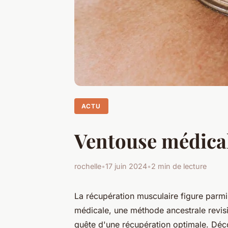
ACTU
Ventouse médical
rochelle
•
17 juin 2024
•
2 min de lecture
La récupération musculaire figure parmi
médicale, une méthode ancestrale revisi
quête d'une récupération optimale. Déc