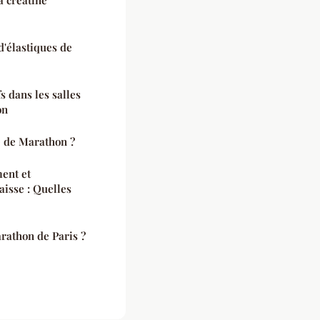
a créatine
d'élastiques de
s dans les salles
on
le de Marathon ?
ent et
isse : Quelles
arathon de Paris ?