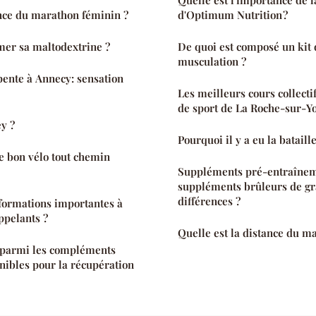
Quelle est l'importance de l
ance du marathon féminin ?
d'Optimum Nutrition ?
r sa maltodextrine ?
De quoi est composé un kit 
musculation ?
ente à Annecy: sensation
Les meilleurs cours collectif
de sport de La Roche-sur-Y
ey ?
Pourquoi il y a eu la batail
e bon vélo tout chemin
Suppléments pré-entraînem
suppléments brûleurs de gra
différences ?
nformations importantes à
ppelants ?
Quelle est la distance du m
r parmi les compléments
nibles pour la récupération