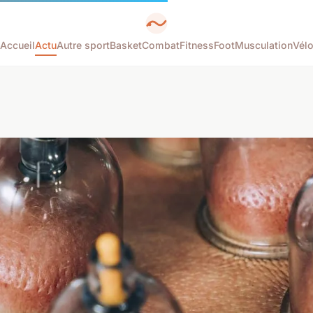
Accueil
Actu
Autre sport
Basket
Combat
Fitness
Foot
Musculation
Vél