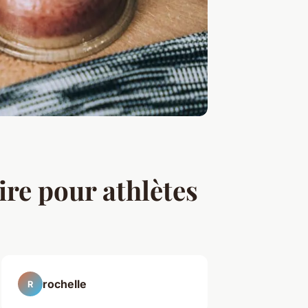
re pour athlètes
rochelle
R