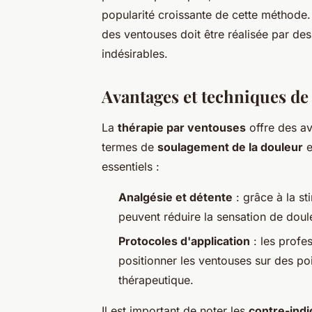
popularité croissante de cette méthode. C
des ventouses doit être réalisée par des
indésirables.
Avantages et techniques de 
La
thérapie par ventouses
offre des av
termes de
soulagement de la douleur
e
essentiels :
Analgésie et détente
: grâce à la st
peuvent réduire la sensation de doule
Protocoles d'application
: les profe
positionner les ventouses sur des poi
thérapeutique.
Il est important de noter les
contre-indi