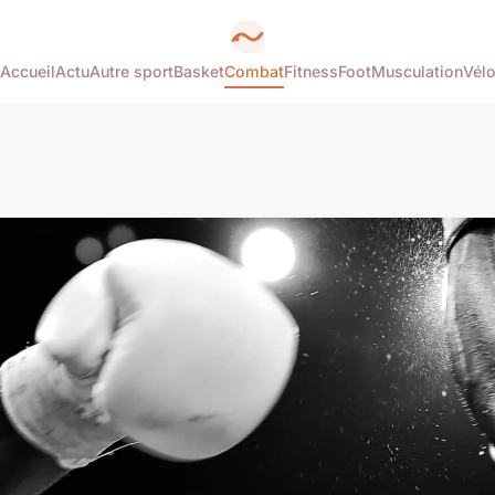
Accueil
Actu
Autre sport
Basket
Combat
Fitness
Foot
Musculation
Vél