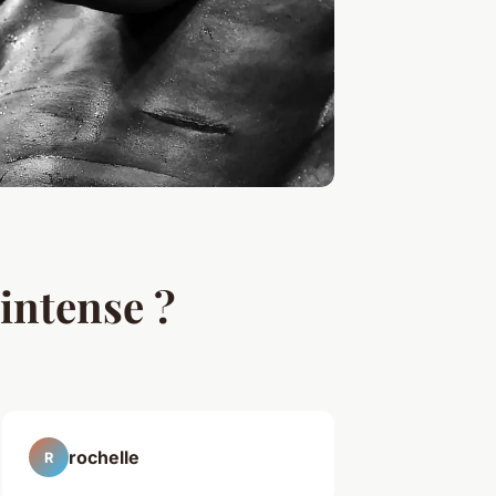
intense ?
rochelle
R